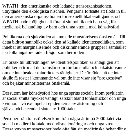
WPATH, den amerikanska och ledande transorganisationen,
utnyttjade den ekologiska nischen. Pengarna fortsatte att flöda in till
den amerikanska organisationen för sexuellt likaberättigande, och
WPATH hade möjlighet att föra ut sin politik och bana väg för
medicinsk behandling av barn och unga vuxna med könsdysfori.
Politikerna och sjukvården anammade transrörelsens önskemål. Till
detta bidrog sannolikt också den så kallade identitetspolitiken, som
innebär att marginaliserade och diskriminerande grupper i samhället
har tolkningsföreträde i frågor som berör dem.
En orsak till utbredningen av identitetspolitiken är antagligen att
politikerna tror att de framstår som fördomsfulla och bakåtsträvande
om de inte beaktar minoriteters rättigheter. De är rädda att de inte
skulle få röster i kommande val om de inte visar sig ”progressiva”
och bejakar minoriteternas önskemål.
Dessutom har könsdysfori hos unga spritts socialt. Inom psykiatrin
är social smitta mycket vanligt, särskilt bland tonårsflickor och unga
kvinnor. Två exempel är epidemierna av ätstörning och
självskadebeteende i slutet av 1900-talet.
Personer från transrörelsen kom från några år in på 2000-talet via
sociala medier i kontakt med vilsna tonåringar och unga vuxna.
Dessa vuxna transpersoner hade ofta fått sin medicinska behandling