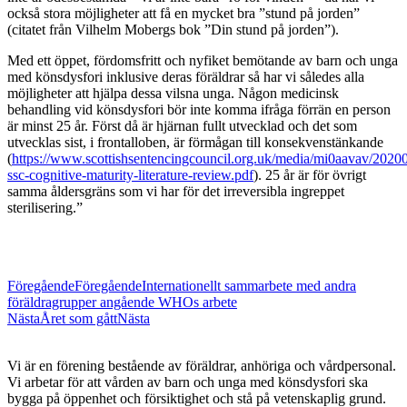
också stora möjligheter att få en mycket bra ”stund på jorden”
(citatet från Vilhelm Mobergs bok ”Din stund på jorden”).
Med ett öppet, fördomsfritt och nyfiket bemötande av barn och unga
med könsdysfori inklusive deras föräldrar så har vi således alla
möjligheter att hjälpa dessa vilsna unga. Någon medicinsk
behandling vid könsdysfori bör inte komma ifråga förrän en person
är minst 25 år. Först då är hjärnan fullt utvecklad och det som
utvecklas sist, i frontalloben, är förmågan till konsekvenstänkande
(
https://www.scottishsentencingcouncil.org.uk/media/mi0aavav/2020
ssc-cognitive-maturity-literature-review.pdf
). 25 år är för övrigt
samma åldersgräns som vi har för det irreversibla ingreppet
sterilisering.”
Föregående
Föregående
Internationellt sammarbete med andra
föräldragrupper angående WHOs arbete
Nästa
Året som gått
Nästa
Vi är en förening bestående av föräldrar, anhöriga och vårdpersonal.
Vi arbetar för att vården av barn och unga med könsdysfori ska
bygga på öppenhet och försiktighet och stå på vetenskaplig grund.