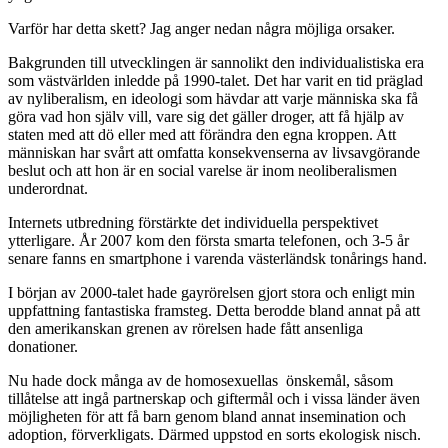
Varför har detta skett? Jag anger nedan några möjliga orsaker.
Bakgrunden till utvecklingen är sannolikt den individualistiska era
som västvärlden inledde på 1990-talet. Det har varit en tid präglad
av nyliberalism, en ideologi som hävdar att varje människa ska få
göra vad hon själv vill, vare sig det gäller droger, att få hjälp av
staten med att dö eller med att förändra den egna kroppen. Att
människan har svårt att omfatta konsekvenserna av livsavgörande
beslut och att hon är en social varelse är inom neoliberalismen
underordnat.
Internets utbredning förstärkte det individuella perspektivet
ytterligare. År 2007 kom den första smarta telefonen, och 3-5 år
senare fanns en smartphone i varenda västerländsk tonårings hand.
I början av 2000-talet hade gayrörelsen gjort stora och enligt min
uppfattning fantastiska framsteg. Detta berodde bland annat på att
den amerikanskan grenen av rörelsen hade fått ansenliga
donationer.
Nu hade dock många av de homosexuellas önskemål, såsom
tillåtelse att ingå partnerskap och giftermål och i vissa länder även
möjligheten för att få barn genom bland annat insemination och
adoption, förverkligats. Därmed uppstod en sorts ekologisk nisch.