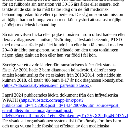
för att fullborda sin transition vid 30-35 års ålder eller senare, och
tänkte att de skulle ha mått bättre idag om de fått medicinsk
behandling redan före eller i puberteten. De såg nu som sin mission
att hjälpa barn och unga vuxna med könsdysfori att snarast möjligt
påbörja medicinsk behandling.
Så när en vilsen flicka eller pojke i tonåren – som oftast hade en eller
flera av diagnoserna autism, ätstörning, självskadebeteende, PTSD
med mera – surfade på nätet kunde han eller hon få kontakt med en
20-40 år äldre transperson, som frågade om den unga tonåringen
någon gång tänkt att hon eller han var född i fel kön.
Sverige var ett av de länder där transrörelsens idéer fick starkast
fäste. År 2001 hade 2 barn diagnosen könsdysfori, därefter steg
antalet kontinuerligt för att eskalera från 2013/2014, och nådde sin
kulmen 2018, då totalt 486 barn 0-17 år fick diagnosen könsdysfori
(
https://sdb.socialstyrelsen.se/if_par/resultat.aspx
).
I april 2024 publicerades läckta dokument från den inflytelserika
WPATH (
https://substack.com/app-link/post?
publication_id=415200&post_id=143428090&utm_source=post-
email-title&utm_campaign=email-post-
title&isFreemail=true&r=1e6da8&token=eyJ1c2VyX2lkI
De visade att organisationen systematiskt för könsdysfori hos barn
och unga vuxna hade förskönat effekten av den medicinska