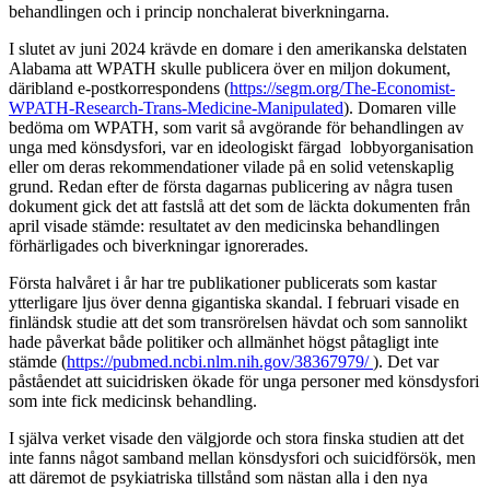
behandlingen och i princip nonchalerat biverkningarna.
I slutet av juni 2024 krävde en domare i den amerikanska delstaten
Alabama att WPATH skulle publicera över en miljon dokument,
däribland e-postkorrespondens (
https://segm.org/The-Economist-
WPATH-Research-Trans-Medicine-Manipulated
). Domaren ville
bedöma om WPATH, som varit så avgörande för behandlingen av
unga med könsdysfori, var en ideologiskt färgad lobbyorganisation
eller om deras rekommendationer vilade på en solid vetenskaplig
grund. Redan efter de första dagarnas publicering av några tusen
dokument gick det att fastslå att det som de läckta dokumenten från
april visade stämde: resultatet av den medicinska behandlingen
förhärligades och biverkningar ignorerades.
Första halvåret i år har tre publikationer publicerats som kastar
ytterligare ljus över denna gigantiska skandal. I februari visade en
finländsk studie att det som transrörelsen hävdat och som sannolikt
hade påverkat både politiker och allmänhet högst påtagligt inte
stämde (
https://pubmed.ncbi.nlm.nih.gov/38367979/
). Det var
påståendet att suicidrisken ökade för unga personer med könsdysfori
som inte fick medicinsk behandling.
I själva verket visade den välgjorde och stora finska studien att det
inte fanns något samband mellan könsdysfori och suicidförsök, men
att däremot de psykiatriska tillstånd som nästan alla i den nya