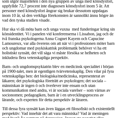
som utgör majoriteten i den nya gruppen av unga med könsdysfori,
uppfyllde 72,7 procent inte diagnosen könsdysfori inom 5 år. Att
personer med könsdysfori ångrar sig brukar dessutom uppdagas
inom 10 år, så den verkliga förekomsten är sannolikt ännu högre än
vad den tyska studien visade.
Hur ska vi då möta barn och unga vuxna med funderingar kring sin
könsidentitet. Vi i panelen vid konferenserna i Lissabon, jag och de
två franska psykologerna Anna Cognet Kayem och Capucine
Lamoureux, var alla överens om att när vi i professionen möter barn
och ungdomar med psykiskatrisk problematik behöver vi ha ett
holistiskt synsätt, det vill säga vi måste försöka se helheten och
inkludera flera vetenskapliga perspektiv.
Barn- och ungdomspsykiatrin blev en medicinsk specialitet i början
på 1900-talet, men är egentligen tvärvetenskaplig. Den vilar på fyra
vetenskapliga ben: det biologiska/medicinska, representerat av
läkaren; det psykologiska företrätt av psykologen; det sociala –
människan är ingen ö och överlever inte ensam och utan
kommunikation med andra, vi är sociala varelser – som värnas av
socionomen; pedagogiken, barn är i en utvecklingsprocess av
lärande, och experten för detta perspektiv är läraren.
Till dessa fyra synsätt kan även läggas ett filosofiskt och existentiellt
perspektiv: Vad innebär det att vara människa? Vad är meningen