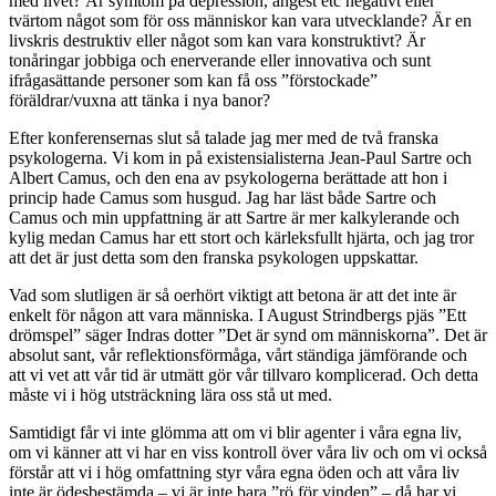
med livet? Är symtom på depression, ångest etc negativt eller
tvärtom något som för oss människor kan vara utvecklande? Är en
livskris destruktiv eller något som kan vara konstruktivt? Är
tonåringar jobbiga och enerverande eller innovativa och sunt
ifrågasättande personer som kan få oss ”förstockade”
föräldrar/vuxna att tänka i nya banor?
Efter konferensernas slut så talade jag mer med de två franska
psykologerna. Vi kom in på existensialisterna Jean-Paul Sartre och
Albert Camus, och den ena av psykologerna berättade att hon i
princip hade Camus som husgud. Jag har läst både Sartre och
Camus och min uppfattning är att Sartre är mer kalkylerande och
kylig medan Camus har ett stort och kärleksfullt hjärta, och jag tror
att det är just detta som den franska psykologen uppskattar.
Vad som slutligen är så oerhört viktigt att betona är att det inte är
enkelt för någon att vara människa. I August Strindbergs pjäs ”Ett
drömspel” säger Indras dotter ”Det är synd om människorna”. Det är
absolut sant, vår reflektionsförmåga, vårt ständiga jämförande och
att vi vet att vår tid är utmätt gör vår tillvaro komplicerad. Och detta
måste vi i hög utsträckning lära oss stå ut med.
Samtidigt får vi inte glömma att om vi blir agenter i våra egna liv,
om vi känner att vi har en viss kontroll över våra liv och om vi också
förstår att vi i hög omfattning styr våra egna öden och att våra liv
inte är ödesbestämda – vi är inte bara ”rö för vinden” – då har vi