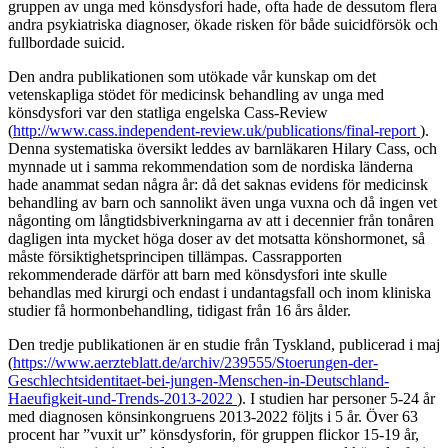
gruppen av unga med könsdysfori hade, ofta hade de dessutom flera
andra psykiatriska diagnoser, ökade risken för både suicidförsök och
fullbordade suicid.
Den andra publikationen som utökade vår kunskap om det
vetenskapliga stödet för medicinsk behandling av unga med
könsdysfori var den statliga engelska Cass-Review
(
http://www.cass.independent-review.uk/publications/final-report
).
Denna systematiska översikt leddes av barnläkaren Hilary Cass, och
mynnade ut i samma rekommendation som de nordiska länderna
hade anammat sedan några år: då det saknas evidens för medicinsk
behandling av barn och sannolikt även unga vuxna och då ingen vet
någonting om långtidsbiverkningarna av att i decennier från tonåren
dagligen inta mycket höga doser av det motsatta könshormonet, så
måste försiktighetsprincipen tillämpas. Cassrapporten
rekommenderade därför att barn med könsdysfori inte skulle
behandlas med kirurgi och endast i undantagsfall och inom kliniska
studier få hormonbehandling, tidigast från 16 års ålder.
Den tredje publikationen är en studie från Tyskland, publicerad i maj
(
https://www.aerzteblatt.de/archiv/239555/Stoerungen-der-
Geschlechtsidentitaet-bei-jungen-Menschen-in-Deutschland-
Haeufigkeit-und-Trends-2013-2022
). I studien har personer 5-24 år
med diagnosen könsinkongruens 2013-2022 följts i 5 år. Över 63
procent har ”vuxit ur” könsdysforin, för gruppen flickor 15-19 år,