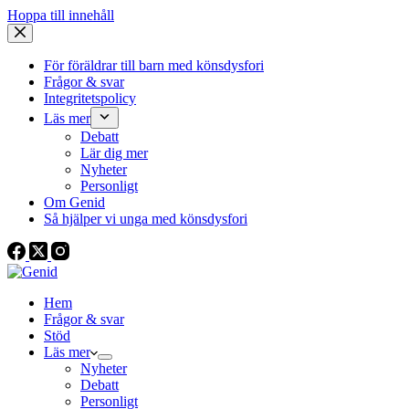
Hoppa till innehåll
För föräldrar till barn med könsdysfori
Frågor & svar
Integritetspolicy
Läs mer
Debatt
Lär dig mer
Nyheter
Personligt
Om Genid
Så hjälper vi unga med könsdysfori
Hem
Frågor & svar
Stöd
Läs mer
Nyheter
Debatt
Personligt