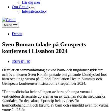
Lär dig mer
Om Genid
Integritetspolicy
Meny
Debatt
Sven Roman talade på Genspects
konferens i Lissabon 2024
2025-01-10
Detta är en sammanfattning av vad barn- och ungdomspsykiatern
och överläkaren Sven Román pratade om gällande könsdysfori hos
barn och unga vuxna på Global Population Health Summits och
Genspects konferenser i Lissabon 27 september 2024.
”Den medicinska behandlingen av barn och unga vuxna i
västvärlden de senaste 20 åren är en av tidernas största medicinska
skandaler, för det saknas i princip helt evidens för
hormonbehandling och kirurgi av barn och sannolikt även för vuxna
yngre än 25 år.