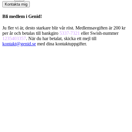
Kontakta mig
Bli medlem i Genid!
Ju fler vi är, desto starkare blir vår röst. Medlemsavgiften är 200 kr
per år och betalas till bankgiro
5337-7321
eller Swish-nummer
1235403357
. När du har betalat, skicka ett mejl till
kontakt@genid.se
med dina kontaktuppgifter.