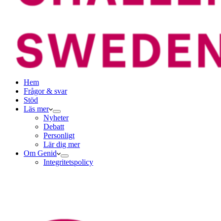
Hem
Frågor & svar
Stöd
Läs mer
Nyheter
Debatt
Personligt
Lär dig mer
Om Genid
Integritetspolicy