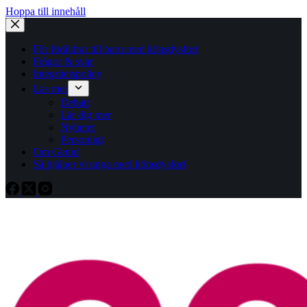
Hoppa till innehåll
För föräldrar till barn med könsdysfori
Frågor & svar
Integritetspolicy
Läs mer
Debatt
Lär dig mer
Nyheter
Personligt
Om Genid
Så hjälper vi unga med könsdysfori