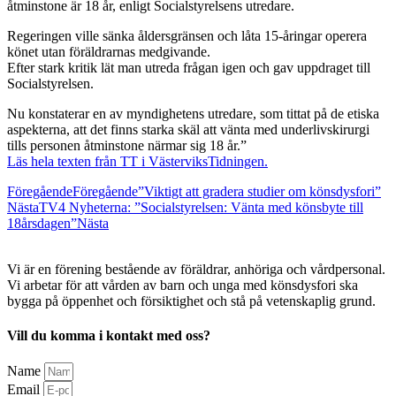
åtminstone är 18 år, enligt Socialstyrelsens utredare.
Regeringen ville sänka åldersgränsen och låta 15-åringar operera
könet utan föräldrarnas medgivande.
Efter stark kritik lät man utreda frågan igen och gav uppdraget till
Socialstyrelsen.
Nu konstaterar en av myndighetens utredare, som tittat på de etiska
aspekterna, att det finns starka skäl att vänta med underlivskirurgi
tills personen åtminstone närmar sig 18 år.”
Läs hela texten från TT i VästerviksTidningen.
Föregående
Föregående
”Viktigt att gradera studier om könsdysfori”
Nästa
TV4 Nyheterna: ”Socialstyrelsen: Vänta med könsbyte till
18årsdagen”
Nästa
Vi är en förening bestående av föräldrar, anhöriga och vårdpersonal.
Vi arbetar för att vården av barn och unga med könsdysfori ska
bygga på öppenhet och försiktighet och stå på vetenskaplig grund.
Vill du komma i kontakt med oss?
Name
Email