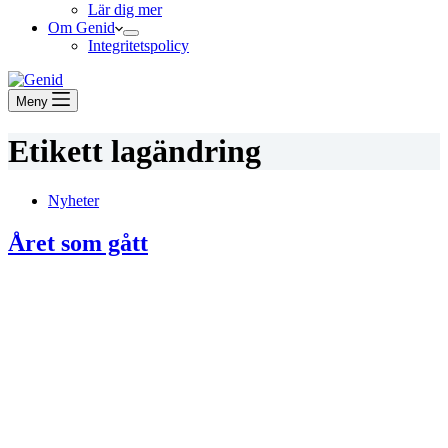
Lär dig mer
Om Genid
Integritetspolicy
Meny
Etikett
lagändring
Nyheter
Året som gått