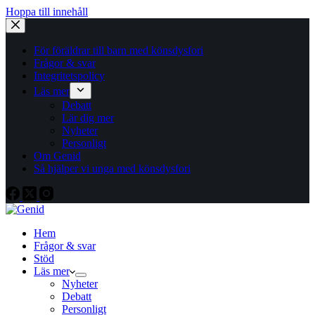
Hoppa till innehåll
För föräldrar till barn med könsdysfori
Frågor & svar
Integritetspolicy
Läs mer
Debatt
Lär dig mer
Nyheter
Personligt
Om Genid
Så hjälper vi unga med könsdysfori
Hem
Frågor & svar
Stöd
Läs mer
Nyheter
Debatt
Personligt