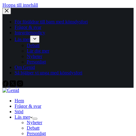
Hoppa till innehåll
För föräldrar till barn med könsdysfori
Frågor & svar
Integritetspolicy
Läs mer
Debatt
Lär dig mer
Nyheter
Personligt
Om Genid
Så hjälper vi unga med könsdysfori
Hem
Frågor & svar
Stöd
Läs mer
Nyheter
Debatt
Personligt