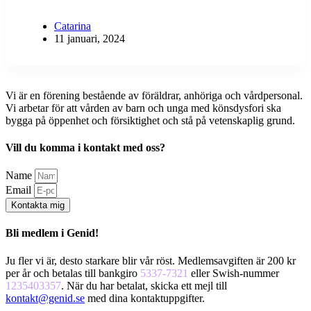
Catarina
11 januari, 2024
Vi är en förening bestående av föräldrar, anhöriga och vårdpersonal.
Vi arbetar för att vården av barn och unga med könsdysfori ska
bygga på öppenhet och försiktighet och stå på vetenskaplig grund.
Vill du komma i kontakt med oss?
Name
Email
Kontakta mig
Bli medlem i Genid!
Ju fler vi är, desto starkare blir vår röst. Medlemsavgiften är 200 kr
per år och betalas till bankgiro
5337-7321
eller Swish-nummer
1235403357
. När du har betalat, skicka ett mejl till
kontakt@genid.se
med dina kontaktuppgifter.