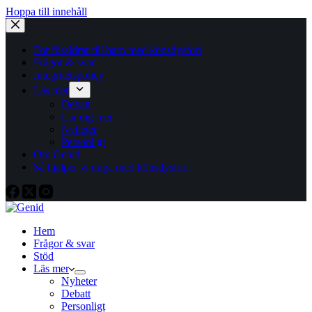
Hoppa till innehåll
För föräldrar till barn med könsdysfori
Frågor & svar
Integritetspolicy
Läs mer
Debatt
Lär dig mer
Nyheter
Personligt
Om Genid
Så hjälper vi unga med könsdysfori
Hem
Frågor & svar
Stöd
Läs mer
Nyheter
Debatt
Personligt