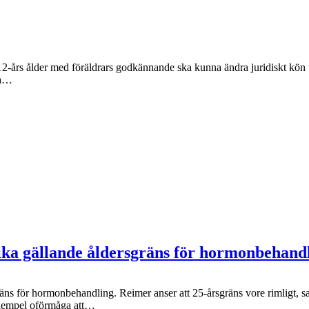
 12-års ålder med föräldrars godkännande ska kunna ändra juridiskt kön u
na…
ika gällande åldersgräns för hormonbehandl
 för hormonbehandling. Reimer anser att 25-årsgräns vore rimligt, sam
 exempel oförmåga att…