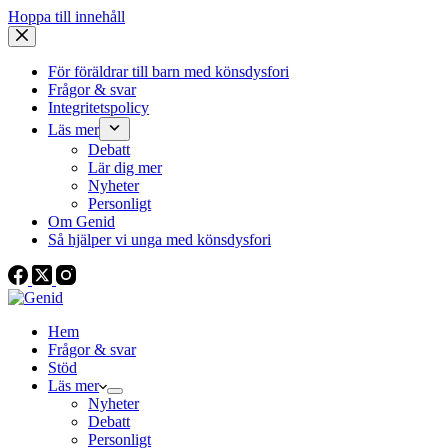
Hoppa till innehåll
För föräldrar till barn med könsdysfori
Frågor & svar
Integritetspolicy
Läs mer
Debatt
Lär dig mer
Nyheter
Personligt
Om Genid
Så hjälper vi unga med könsdysfori
Hem
Frågor & svar
Stöd
Läs mer
Nyheter
Debatt
Personligt